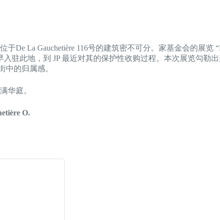
于De La Gauchetière 116号的建筑密不可分。家基金会的展览 “Ma
业家最早入驻此地，到 JP 最近对其的保护性收购过程。本次展览
人街中的归属感。
观满华庭。
tière O.