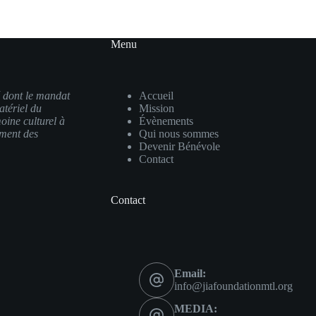
Menu
é dont le mandat
Accueil
atériel du
Mission
oine culturel à
Évènements
ement des
Qui nous sommes
Devenir Bénévole
Contact
Contact
Email:
info@jiafoundationmtl.org
MEDIA: