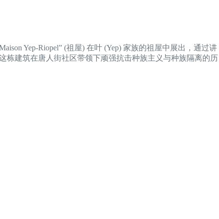
ison Yep-Riopel” (祖屋) 在叶 (Yep) 家族的祖屋中展出，通过讲
勾勒出这栋建筑在唐人街社区带领下顽强抗击种族主义与种族隔离的历