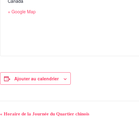
Canada
+ Google Map
Ajouter au calendrier
N
«
Horaire de la Journée du Quartier chinois
a
v
i
g