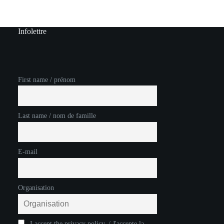
Infolettre
First name / prénom
Last name / nom de famille
E-mail
Organisation
I accept the privacy policy. / J'accepte la