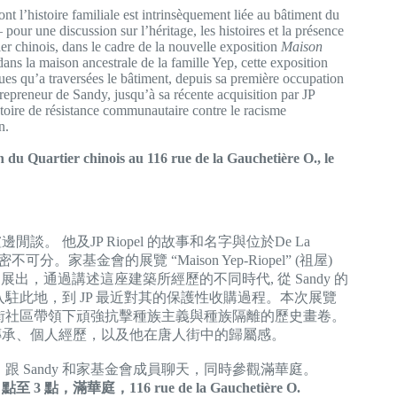
 l’histoire familiale est intrinsèquement liée au bâtiment du
our une discussion sur l’héritage, les histoires et la présence
ier chinois, dans le cadre de la nouvelle exposition
Maison
dans la maison ancestrale de la famille Yep, cette exposition
ques qu’a traversées le bâtiment, depuis sa première occupation
trepreneur de Sandy, jusqu’à sa récente acquisition par JP
stoire de résistance communautaire contre le racisme
n.
 du Quartier chinois au 116 rue de la Gauchetière O., le
的爐邊閒談。 他及JP Riopel 的故事和名字與位於De La
建築密不可分。家基金會的展覽 “Maison Yep-Riopel” (祖屋)
屋中展出，通過講述這座建築所經歷的不同時代, 從 Sandy 的
駐此地，到 JP 最近對其的保護性收購過程。本次展覽
街社區帶領下頑強抗擊種族主義與種族隔離的歷史畫卷。
家族傳承、個人經歷，以及他在唐人街中的歸屬感。
跟 Sandy 和家基金會成員聊天，同時參觀滿華庭。
 點至 3 點，滿華庭，116 rue de la Gauchetière O.