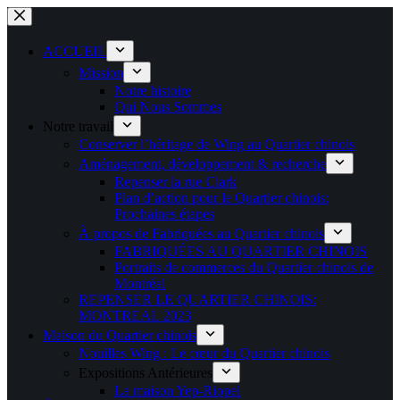
Passer
au
contenu
ACCUEIL
Mission
Notre histoire
Qui Nous Sommes
Notre travail
Conserver l’héritage de Wing au Quartier chinois
Aménagement, développement & recherche
Repenser la rue Clark
Plan d’action pour le Quartier chinois:
Prochaines étapes
À propos de Fabriquées au Quartier chinois
FABRIQUÉES AU QUARTIER CHINOIS
Portraits de commerces du Quartier chinois de
Montréal
REPENSER LE QUARTIER CHINOIS:
MONTREAL 2023
Maison du Quartier chinois
Nouilles Wing : Le cœur du Quartier chinois
Expositions Antérieures
La maison Yep-Riopel