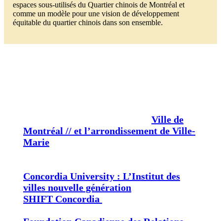
espaces sous-utilisés du Quartier chinois de Montréal et
comme un modèle pour une vision de développement
équitable du quartier chinois dans son ensemble.
PARTENAIRES
La Fondation JIA remercie la
Ville de
Montréal // et l’arrondissement de Ville-
Marie
pour leur soutien financier dans
la réalisation du Forum Repenser le
Quartier chinois, ainsi que:
Concordia University : L’Institut des
villes nouvelle génération
SHIFT Concordia
– Centre pour la
transformation sociale