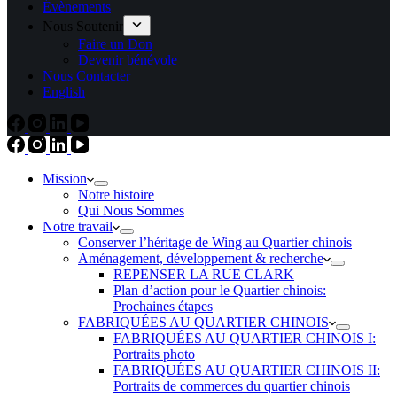
Évènements
Nous Soutenir
Faire un Don
Devenir bénévole
Nous Contacter
English
Mission
Notre histoire
Qui Nous Sommes
Notre travail
Conserver l’héritage de Wing au Quartier chinois
Aménagement, développement & recherche
REPENSER LA RUE CLARK
Plan d’action pour le Quartier chinois:
Prochaines étapes
FABRIQUÉES AU QUARTIER CHINOIS
FABRIQUÉES AU QUARTIER CHINOIS I:
Portraits photo
FABRIQUÉES AU QUARTIER CHINOIS II:
Portraits de commerces du quartier chinois