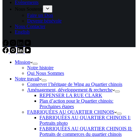
Évènements
Nous Soutenir
Faire un Don
Devenir bénévole
Nous Contacter
English
Mission
Notre histoire
Qui Nous Sommes
Notre travail
Conserver l’héritage de Wing au Quartier chinois
Aménagement, développement & recherche
REPENSER LA RUE CLARK
Plan d’action pour le Quartier chinois:
Prochaines étapes
FABRIQUÉES AU QUARTIER CHINOIS
FABRIQUÉES AU QUARTIER CHINOIS I:
Portraits photo
FABRIQUÉES AU QUARTIER CHINOIS II:
Portraits de commerces du quartier chinois