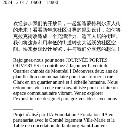
2024-12-01
/
10h00
–
14h00
欢迎参加我们的开放日，一起塑造蒙特利尔唐人街
的未来！看看两年来社区引导的规划设计，如何将
克拉克街改造成一个充满活力、适宜人居的街区。
我们将这条利用率低的街道转变为活跃的社区空
间。快来参观设计展览，并与我们分享您的想法！
Rejoignez-nous pour notre JOURNÉE PORTES
OUVERTES et contribuez à façonner l’avenir du
Quartier chinois de Montréal ! Découvrez deux ans de
planification communautaire pour transformer la rue
Clark en un quartier animé et à échelle humaine. Nous
redonnons vie à cette rue sous-utilisée pour en faire un
espace communautaire vibrant. Venez explorer
l’exposition de design et partagez vos idées avec nous !
————
Projet réalisé par JIA Foundation / Fondation JIA en
partenariat avec le Comité logement Ville-Marie et la
Table de concertation du faubourg Saint-Laurent