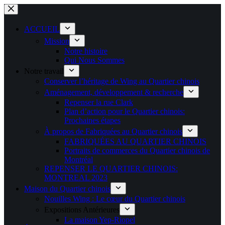
Passer
au
contenu
ACCUEIL
Mission
Notre histoire
Qui Nous Sommes
Notre travail
Conserver l’héritage de Wing au Quartier chinois
Aménagement, développement & recherche
Repenser la rue Clark
Plan d’action pour le Quartier chinois:
Prochaines étapes
À propos de Fabriquées au Quartier chinois
FABRIQUÉES AU QUARTIER CHINOIS
Portraits de commerces du Quartier chinois de
Montréal
REPENSER LE QUARTIER CHINOIS:
MONTREAL 2023
Maison du Quartier chinois
Nouilles Wing : Le cœur du Quartier chinois
Expositions Antérieures
La maison Yep-Riopel