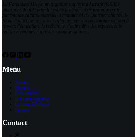
La Fondation JIA est un organisme sans but lucratif (OSBL)
incorporé dont le mandat est de protéger et de promouvoir le
patrimoine culturel matériel et immatériel du Quartier chinois de
Montréal. Notre mission est d’entretenir son patrimoine culturel à
travers l’éducation, la recherche, l’activation des espaces et le
renforcement des capacités communautaires.
Menu
Accueil
Mission
Évènements
Qui nous sommes
Devenir Bénévole
Contact
Contact