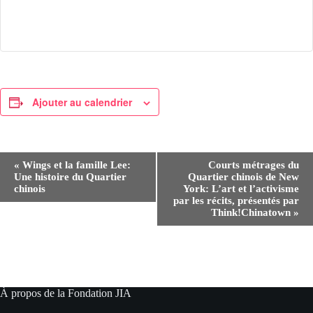
Ajouter au calendrier
N
«
Wings et la famille Lee:
Courts métrages du
a
Une histoire du Quartier
Quartier chinois de New
v
chinois
York: L’art et l’activisme
i
par les récits, présentés par
g
Think!Chinatown
»
a
t
i
o
n
É
À propos de la Fondation JIA
v
è